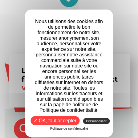
+
500
Nous utilisons des cookies afin
Entreprises
de permettre le bon
partenaires
fonctionnement de notre site,
mesurer anonymement son
audience, personnaliser votre
expérience sur notre site,
personnaliser notre assistance
commerciale suite à votre
navigation sur notre site ou
Les experts en
encore personnaliser les
annonces publicitaires
financement Formanext
diffusées sur Internet en dehors
vous accompagnent
de notre site. Toutes les
informations sur les traceurs et
leur utilisation sont disponibles
sur la page de politique de
Politique de confidentialité.
✓ OK, tout accepter
Personnaliser
Politique de confidentialité