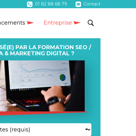
01 82 88 68 79
Contact
ncements
Entreprise
SÉ(E) PAR LA FORMATION SEO /
A & MARKETING DIGITAL ?