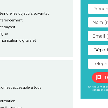
indre les objectifs suivants :
 référencement
et payant
 ligne
munication digitale et
T
En cliquant ci-
on est accessible à tous
conditions gé
 formation
 en formation