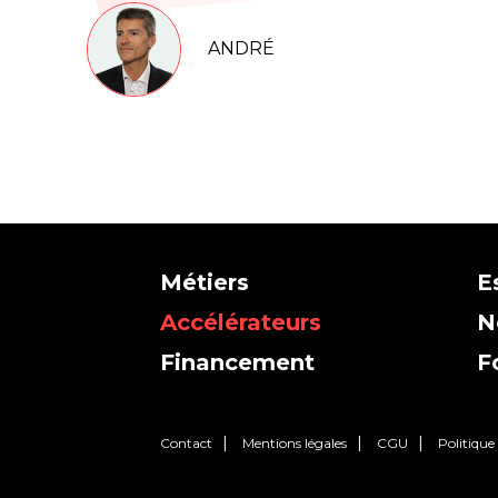
ANDRÉ
Métiers
E
Accélérateurs
N
Financement
F
Contact
Mentions légales
CGU
Politique 