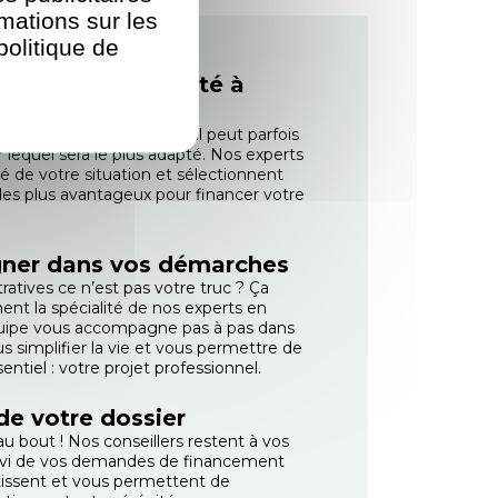
rmations sur les
politique de
sitif le plus adapté à
financement existent et il peut parfois
 lequel sera le plus adapté. Nos experts
sé de votre situation et sélectionnent
s les plus avantageux pour financer votre
ner dans vos démarches
atives ce n’est pas votre truc ? Ça
ent la spécialité de nos experts en
uipe vous accompagne pas à pas dans
 simplifier la vie et vous permettre de
entiel : votre projet professionnel.
 de votre dossier
u bout ! Nos conseillers restent à vos
uivi de vos demandes de financement
utissent et vous permettent de