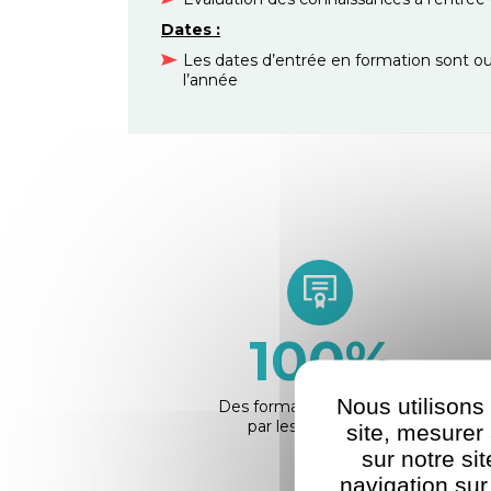
Dates :
Les dates d’entrée en formation sont ou
l’année
100
%
Nous utilisons
Des formations reconnues
par les employeurs
site, mesure
sur notre si
navigation sur