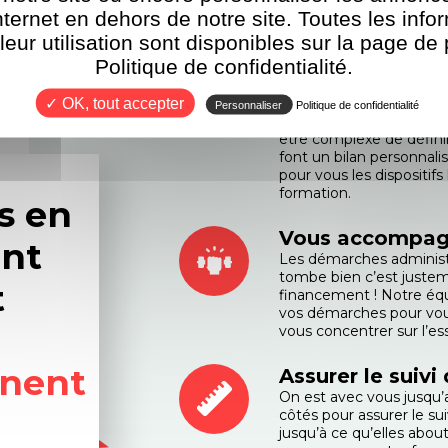
nternet en dehors de notre site. Toutes les info
 leur utilisation sont disponibles sur la page de 
Politique de confidentialité.
Trouver le dispo
votre situation
✓ OK, tout accepter
Personnaliser
Politique de confidentialité
De nombreux leviers de 
être complexe de définir
font un bilan personnali
pour vous les dispositif
formation.
s en
Vous accompag
nt
Les démarches administr
tombe bien c’est justem
t
financement ! Notre éq
vos démarches pour vous
vous concentrer sur l’ess
nent
Assurer le suivi
On est avec vous jusqu’a
côtés pour assurer le s
jusqu’à ce qu’elles abo