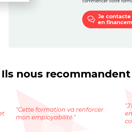
commencer votre format
Je contacte
en finance
Ils nous recommandent
"J
"Cette formation va renforcer
et
em
mon employabilité."
co