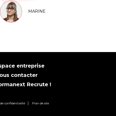
MARINE
space entreprise
ous contacter
ormanext Recrute !
de confidentialité
Plan de site