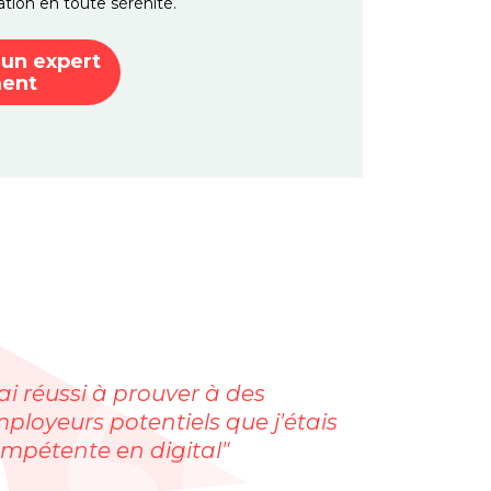
ion en toute sérénité.
 un expert
ment
'ai réussi à prouver à des
ployeurs potentiels que j'étais
mpétente en digital"