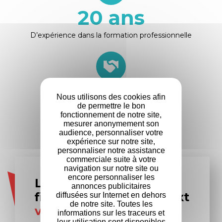
20
ans
D’expérience dans la formation professionnelle
+
500
Nous utilisons des cookies afin
de permettre le bon
Entreprises
fonctionnement de notre site,
partenaires
mesurer anonymement son
audience, personnaliser votre
expérience sur notre site,
personnaliser notre assistance
commerciale suite à votre
navigation sur notre site ou
encore personnaliser les
Les experts en
annonces publicitaires
financement Formanext
diffusées sur Internet en dehors
de notre site. Toutes les
vous accompagnent
informations sur les traceurs et
leur utilisation sont disponibles