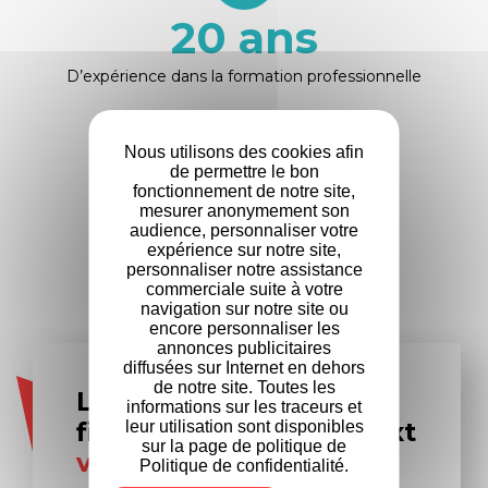
20
ans
D’expérience dans la formation professionnelle
Nous utilisons des cookies afin
de permettre le bon
+
500
fonctionnement de notre site,
mesurer anonymement son
audience, personnaliser votre
Entreprises
expérience sur notre site,
partenaires
personnaliser notre assistance
commerciale suite à votre
navigation sur notre site ou
encore personnaliser les
annonces publicitaires
diffusées sur Internet en dehors
de notre site. Toutes les
Les experts en
informations sur les traceurs et
financement Formanext
leur utilisation sont disponibles
sur la page de politique de
vous accompagnent
Politique de confidentialité.