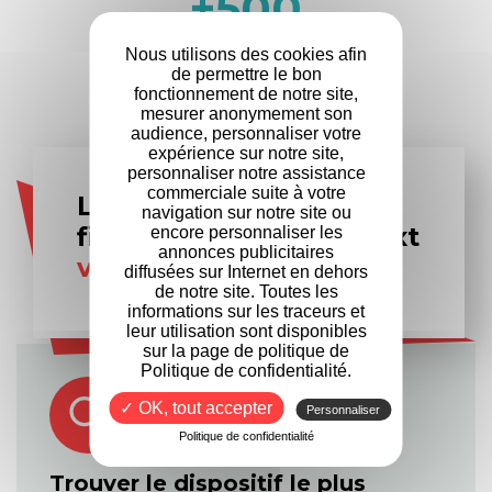
+
500
Entreprises
Nous utilisons des cookies afin
partenaires
de permettre le bon
fonctionnement de notre site,
mesurer anonymement son
audience, personnaliser votre
expérience sur notre site,
personnaliser notre assistance
commerciale suite à votre
Les experts en
navigation sur notre site ou
financement Formanext
encore personnaliser les
annonces publicitaires
vous accompagnent
diffusées sur Internet en dehors
de notre site. Toutes les
informations sur les traceurs et
leur utilisation sont disponibles
sur la page de politique de
Politique de confidentialité.
✓ OK, tout accepter
Personnaliser
Politique de confidentialité
Trouver le dispositif le plus