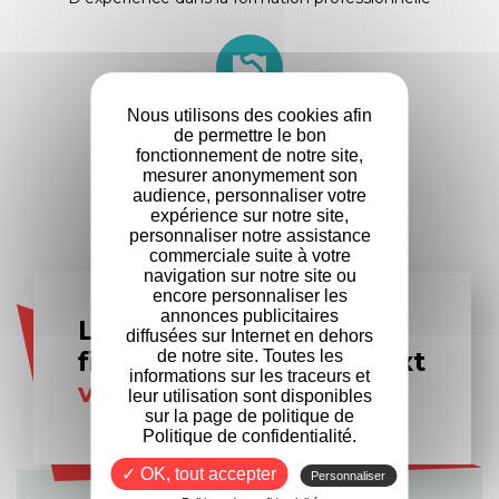
+
500
Nous utilisons des cookies afin
de permettre le bon
fonctionnement de notre site,
Entreprises
mesurer anonymement son
partenaires
audience, personnaliser votre
expérience sur notre site,
personnaliser notre assistance
commerciale suite à votre
navigation sur notre site ou
encore personnaliser les
annonces publicitaires
Les experts en
diffusées sur Internet en dehors
financement Formanext
de notre site. Toutes les
informations sur les traceurs et
vous accompagnent
leur utilisation sont disponibles
sur la page de politique de
Politique de confidentialité.
✓ OK, tout accepter
Personnaliser