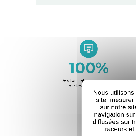
100
%
Des formations reconnues
par les employeurs
Nous utilisons
site, mesure
sur notre si
navigation sur
diffusées sur I
traceurs et