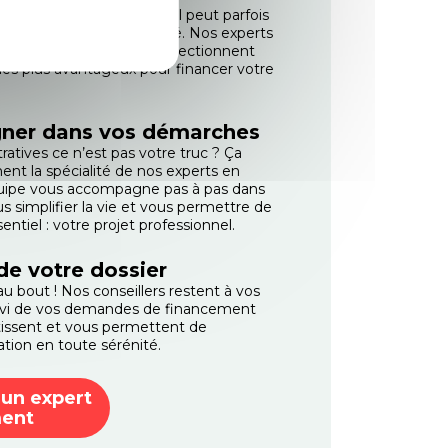
financement existent et il peut parfois
 lequel sera le plus adapté. Nos experts
sé de votre situation et sélectionnent
s les plus avantageux pour financer votre
ner dans vos démarches
atives ce n’est pas votre truc ? Ça
ent la spécialité de nos experts en
uipe vous accompagne pas à pas dans
 simplifier la vie et vous permettre de
entiel : votre projet professionnel.
 de votre dossier
u bout ! Nos conseillers restent à vos
uivi de vos demandes de financement
utissent et vous permettent de
ion en toute sérénité.
 un expert
ment