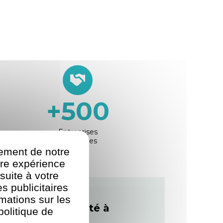
+
500
Entreprises
partenaires
nement de notre
re expérience
suite à votre
s publicitaires
rmations sur les
sitif le plus adapté à
politique de