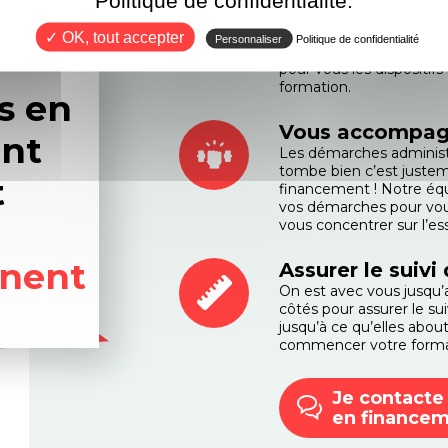
De nombreux leviers de 
être complexe de définir
✓ OK, tout accepter
Personnaliser
Politique de confidentialité
font un bilan personnali
pour vous les dispositif
formation.
s en
Vous accompag
nt
Les démarches administr
tombe bien c’est justem
t
financement ! Notre éq
vos démarches pour vous
vous concentrer sur l’ess
nent
Assurer le suivi
On est avec vous jusqu’a
côtés pour assurer le s
jusqu’à ce qu’elles abo
commencer votre format
Je contacte
en finance