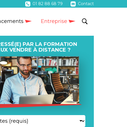
01 82 88 68 79
Contact
ncements
Entreprise
RESSÉ(E) PAR LA FORMATION
EUX VENDRE À DISTANCE ?