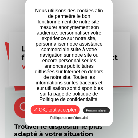
Entreprises
partenaires
Nous utilisons des cookies afin
de permettre le bon
fonctionnement de notre site,
mesurer anonymement son
audience, personnaliser votre
expérience sur notre site,
personnaliser notre assistance
Les experts en
commerciale suite à votre
navigation sur notre site ou
financement Formanext
encore personnaliser les
vous accompagnent
annonces publicitaires
diffusées sur Internet en dehors
de notre site. Toutes les
informations sur les traceurs et
leur utilisation sont disponibles
sur la page de politique de
Politique de confidentialité.
✓ OK, tout accepter
Personnaliser
Politique de confidentialité
Trouver le dispositif le plus
adapté à votre situation