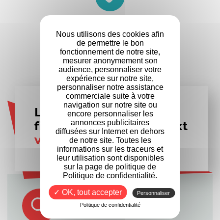
+
500
Nous utilisons des cookies afin
Entreprises
de permettre le bon
partenaires
fonctionnement de notre site,
mesurer anonymement son
audience, personnaliser votre
expérience sur notre site,
personnaliser notre assistance
commerciale suite à votre
navigation sur notre site ou
Les experts en
encore personnaliser les
annonces publicitaires
financement Formanext
diffusées sur Internet en dehors
vous accompagnent
de notre site. Toutes les
informations sur les traceurs et
leur utilisation sont disponibles
sur la page de politique de
Politique de confidentialité.
✓ OK, tout accepter
Personnaliser
Politique de confidentialité