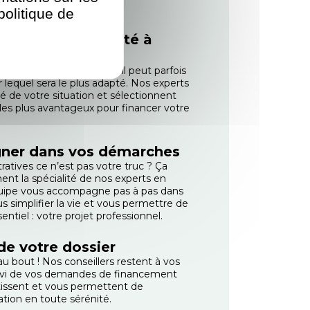
politique de
sitif le plus adapté à
financement existent et il peut parfois
 lequel sera le plus adapté. Nos experts
sé de votre situation et sélectionnent
s les plus avantageux pour financer votre
ner dans vos démarches
atives ce n’est pas votre truc ? Ça
ent la spécialité de nos experts en
uipe vous accompagne pas à pas dans
 simplifier la vie et vous permettre de
entiel : votre projet professionnel.
 de votre dossier
u bout ! Nos conseillers restent à vos
uivi de vos demandes de financement
utissent et vous permettent de
ion en toute sérénité.