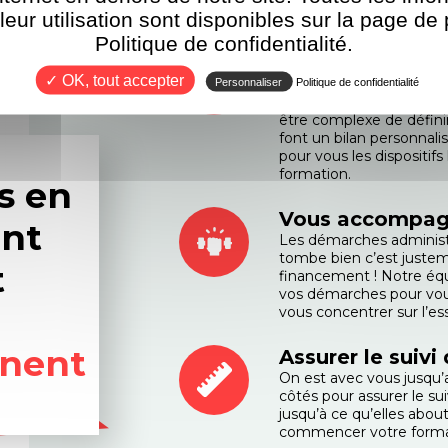
 leur utilisation sont disponibles sur la page de 
Politique de confidentialité.
Trouver le dispo
votre situation
✓ OK, tout accepter
Personnaliser
Politique de confidentialité
De nombreux leviers de 
être complexe de définir
font un bilan personnali
pour vous les dispositif
formation.
s en
Vous accompag
nt
Les démarches administr
tombe bien c’est justem
t
financement ! Notre éq
vos démarches pour vous
vous concentrer sur l’ess
nent
Assurer le suivi
On est avec vous jusqu’a
côtés pour assurer le s
jusqu’à ce qu’elles abo
commencer votre format