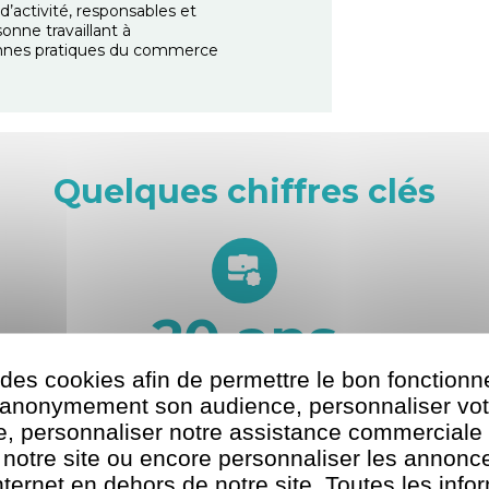
d’activité, responsables et
onne travaillant à
 bonnes pratiques du commerce
Quelques chiffres clés
20
ans
 des cookies afin de permettre le bon fonction
D’expérience dans la formation professionnelle
r anonymement son audience, personnaliser vot
te, personnaliser notre assistance commerciale 
 notre site ou encore personnaliser les annonce
nternet en dehors de notre site. Toutes les info