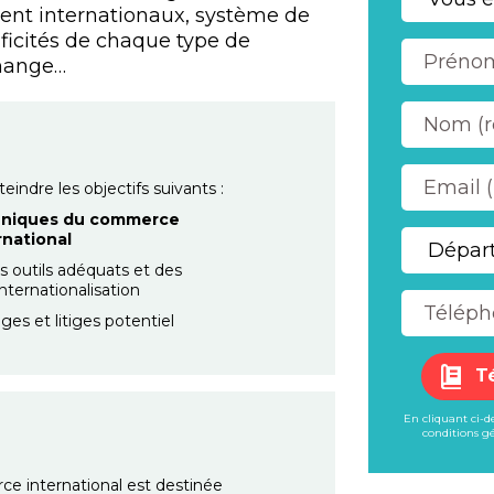
ent internationaux, système de
ificités de chaque type de
change…
indre les objectifs suivants :
hniques du commerce
rnational
es outils adéquats et des
nternationalisation
ges et litiges potentiel
T
En cliquant ci-
conditions gé
e international est destinée