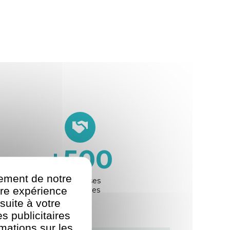
+
500
nement de notre
Entreprises
re expérience
partenaires
suite à votre
s publicitaires
rmations sur les