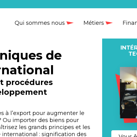
Qui sommes nous
Métiers
Fina
INTÉ
niques de
TE
national
et procédures
veloppement
s à l’export pour augmenter le
e ? Ou importer des biens pour
trisez les grands principes et les
ternational : signification des