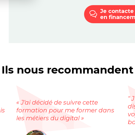
Je contacte
en finance
Ils nous recommandent
" 
« J’ai décidé de suivre cette
di
is
formation pour me former dans
vo
les métiers du digital »
ba