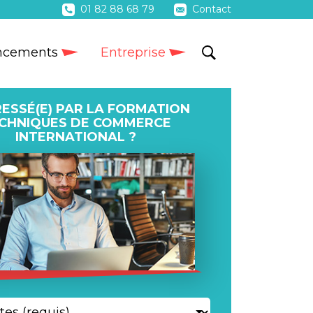
01 82 88 68 79
Contact
ncements
Entreprise
RESSÉ(E) PAR LA FORMATION
CHNIQUES DE COMMERCE
INTERNATIONAL ?