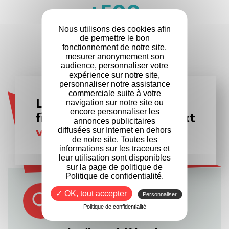
+
500
Nous utilisons des cookies afin
Entreprises
de permettre le bon
partenaires
fonctionnement de notre site,
mesurer anonymement son
audience, personnaliser votre
expérience sur notre site,
personnaliser notre assistance
commerciale suite à votre
Les experts en
navigation sur notre site ou
encore personnaliser les
financement Formanext
annonces publicitaires
vous accompagnent
diffusées sur Internet en dehors
de notre site. Toutes les
informations sur les traceurs et
leur utilisation sont disponibles
sur la page de politique de
Politique de confidentialité.
✓ OK, tout accepter
Personnaliser
Politique de confidentialité